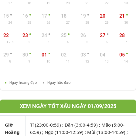
17
18
19
20
21
22
23
15
16
17
18
19
20
21
24
25
26
27
28
29
30
22
23
24
25
26
27
28
1 / 8
2
3
4
5
6
7
29
30
01
02
03
04
05
8
9
10
11
12
13
14
Ngày hoàng đạo
Ngày hắc đạo
XEM NGÀY TỐT XẤU NGÀY 01/09/2025
Giờ
Tí (23:00-0:59) ; Dần (3:00-4:59) ; Mão (5:00-
Hoàng
6:59) ; Ngọ (11:00-12:59) ; Mùi (13:00-14:59) ;