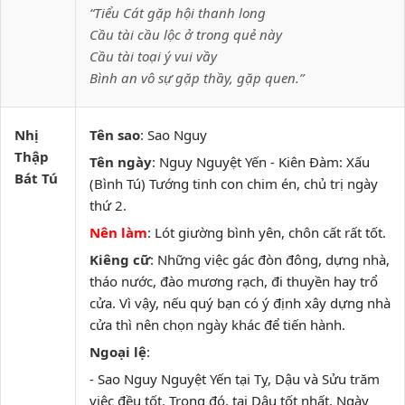
“Tiểu Cát gặp hội thanh long
Cầu tài cầu lộc ở trong quẻ này
Cầu tài toại ý vui vầy
Bình an vô sự gặp thầy, gặp quen.”
Nhị
Tên sao
: Sao Nguy
Thập
Tên ngày
: Nguy Nguyệt Yến - Kiên Đàm: Xấu
Bát Tú
(Bình Tú) Tướng tinh con chim én, chủ trị ngày
thứ 2.
Nên làm
: Lót giường bình yên, chôn cất rất tốt.
Kiêng cữ
: Những việc gác đòn đông, dựng nhà,
tháo nước, đào mương rạch, đi thuyền hay trổ
cửa. Vì vậy, nếu quý bạn có ý định xây dựng nhà
cửa thì nên chọn ngày khác để tiến hành.
Ngoại lệ
:
- Sao Nguy Nguyệt Yến tại Tỵ, Dậu và Sửu trăm
việc đều tốt. Trong đó, tại Dậu tốt nhất. Ngày