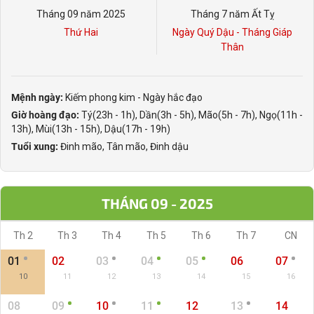
Tháng 09 năm 2025
Tháng 7 năm Ất Tỵ
Thứ Hai
Ngày Quý Dậu - Tháng Giáp
Thân
Mệnh ngày:
Kiếm phong kim - Ngày hắc đạo
Giờ hoàng đạo:
Tý(23h - 1h), Dần(3h - 5h), Mão(5h - 7h), Ngọ(11h -
13h), Mùi(13h - 15h), Dậu(17h - 19h)
Tuổi xung:
Đinh mão, Tân mão, Đinh dậu
THÁNG 09 - 2025
Th 2
Th 3
Th 4
Th 5
Th 6
Th 7
CN
01
02
03
04
05
06
07
10
11
12
13
14
15
16
08
09
10
11
12
13
14