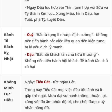
- Ngày Dậu lục hợp với Thìn, tam hợp với Sửu và
Tỵ thành Kim cục. Xung Mão, hình Dậu, hại
Tuất, phá Tý, tuyệt Dần.
Bành
-
: “Bất từ tụng lí nhược địch cường” - Không
Quý
Tổ
nên tiến hành các việc liên quan đến kiện tụng,
Bách
ta lý yếu địch lý mạnh
Kỵ
-
: “Bất hội khách tân chủ hữu thương” -
Dậu
Nhật
Không nên tiến hành hội khách để tránh tân chủ
có hại
Khổng
Ngày:
- tức ngày Cát.
Tiểu Cát
Minh
Trong này Tiểu Cát mọi việc đều tốt lành và ít
Lục
gặp trở ngại. Mưu đại sự hanh thông, thuận lợi,
Diệu
cùng với đó âm phúc độ trì, che chở, được quý
nhân nâng đỡ.