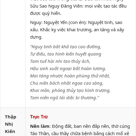
Sửu Sao Nguy Đăng Viên: mọi việc tạo tác đều
được quý hiển.
Nguy: Nguyệt Yến (con én): Nguyệt tinh, sao
xấu. Khắc kỵ việc khai trương, an táng và xây
dựng.
“Nguy tinh bât khả tạo cao đường,
Tự điếu, tao hình kiến huyết quang
Tam tuế hài nhi tao thủy ách,
Hậu sinh xuất ngoại bất hoàn lương.
Mai táng nhược hoàn phùng thử nhật,
Chu niên bách nhật ngọa cao sàng,
Khai môn, phóng thủy tạo hình trượng,
Tam niên ngũ tái diệc bi thương.”
Thập
Trực Trừ
Nhị
Nên làm
: Động đất, ban nền đắp nền, thờ cúng
Kiến
Táo Thần, cầu thầy chữa bệnh bằng cách mổ xẻ