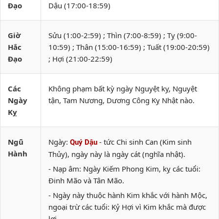
Đạo
Dậu (17:00-18:59)
Giờ
Sửu (1:00-2:59) ; Thìn (7:00-8:59) ; Tỵ (9:00-
Hắc
10:59) ; Thân (15:00-16:59) ; Tuất (19:00-20:59)
Đạo
; Hợi (21:00-22:59)
Các
Không phạm bất kỳ ngày Nguyệt kỵ, Nguyệt
Ngày
tận, Tam Nương, Dương Công Kỵ Nhật nào.
Kỵ
Ngũ
Ngày:
- tức Chi sinh Can (Kim sinh
Quý Dậu
Hành
Thủy), ngày này là ngày cát (nghĩa nhật).
- Nạp âm: Ngày Kiếm Phong Kim, kỵ các tuổi:
Đinh Mão và Tân Mão.
- Ngày này thuộc hành Kim khắc với hành Mộc,
ngoại trừ các tuổi: Kỷ Hợi vì Kim khắc mà được
lợi.