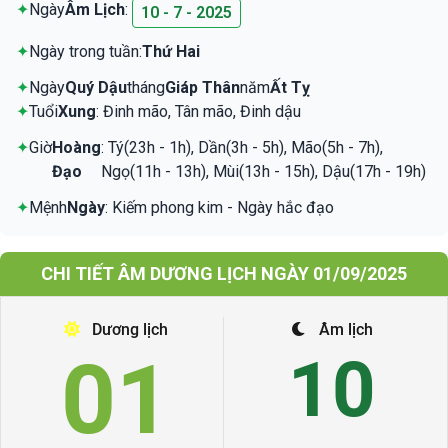
✦
Ngày
Âm Lịch
:
10 - 7 - 2025
✦
Ngày trong tuần:
Thứ Hai
✦
Ngày
Quý Dậu
tháng
Giáp Thân
năm
Ất Tỵ
✦
Tuổi
Xung
: Đinh mão, Tân mão, Đinh dậu
✦
Giờ
Hoàng
: Tý(23h - 1h), Dần(3h - 5h), Mão(5h - 7h),
Đạo
Ngọ(11h - 13h), Mùi(13h - 15h), Dậu(17h - 19h)
✦
Mệnh
Ngày
: Kiếm phong kim - Ngày hắc đạo
CHI TIẾT ÂM DƯƠNG LỊCH NGÀY 01/09/2025
Dương lịch
Âm lịch
01
10