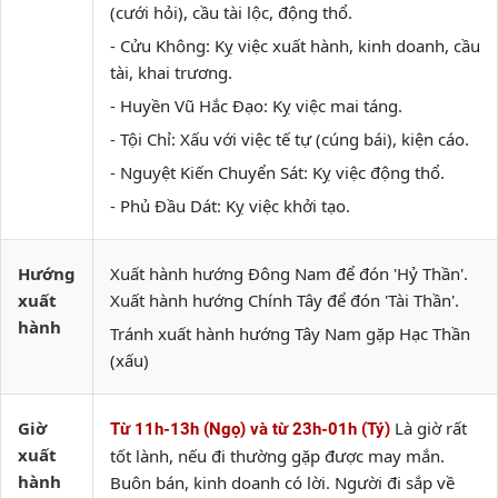
(cưới hỏi), cầu tài lộc, động thổ.
- Cửu Không: Kỵ việc xuất hành, kinh doanh, cầu
tài, khai trương.
- Huyền Vũ Hắc Đạo: Kỵ việc mai táng.
- Tội Chỉ: Xấu với việc tế tự (cúng bái), kiện cáo.
- Nguyệt Kiến Chuyển Sát: Kỵ việc động thổ.
- Phủ Đầu Dát: Kỵ việc khởi tạo.
Hướng
Xuất hành hướng Đông Nam để đón 'Hỷ Thần'.
xuất
Xuất hành hướng Chính Tây để đón 'Tài Thần'.
hành
Tránh xuất hành hướng Tây Nam gặp Hạc Thần
(xấu)
Giờ
Là giờ rất
Từ 11h-13h (Ngọ) và từ 23h-01h (Tý)
xuất
tốt lành, nếu đi thường gặp được may mắn.
hành
Buôn bán, kinh doanh có lời. Người đi sắp về