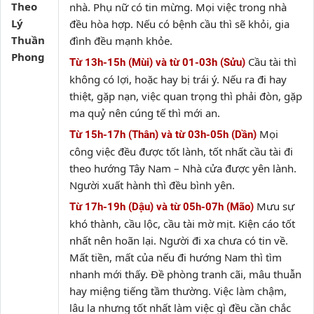
Theo
nhà. Phụ nữ có tin mừng. Mọi việc trong nhà
Lý
đều hòa hợp. Nếu có bệnh cầu thì sẽ khỏi, gia
Thuần
đình đều mạnh khỏe.
Phong
Cầu tài thì
Từ 13h-15h (Mùi) và từ 01-03h (Sửu)
không có lợi, hoặc hay bị trái ý. Nếu ra đi hay
thiệt, gặp nạn, việc quan trọng thì phải đòn, gặp
ma quỷ nên cúng tế thì mới an.
Mọi
Từ 15h-17h (Thân) và từ 03h-05h (Dần)
công việc đều được tốt lành, tốt nhất cầu tài đi
theo hướng Tây Nam – Nhà cửa được yên lành.
Người xuất hành thì đều bình yên.
Mưu sự
Từ 17h-19h (Dậu) và từ 05h-07h (Mão)
khó thành, cầu lộc, cầu tài mờ mịt. Kiện cáo tốt
nhất nên hoãn lại. Người đi xa chưa có tin về.
Mất tiền, mất của nếu đi hướng Nam thì tìm
nhanh mới thấy. Đề phòng tranh cãi, mâu thuẫn
hay miệng tiếng tầm thường. Việc làm chậm,
lâu la nhưng tốt nhất làm việc gì đều cần chắc