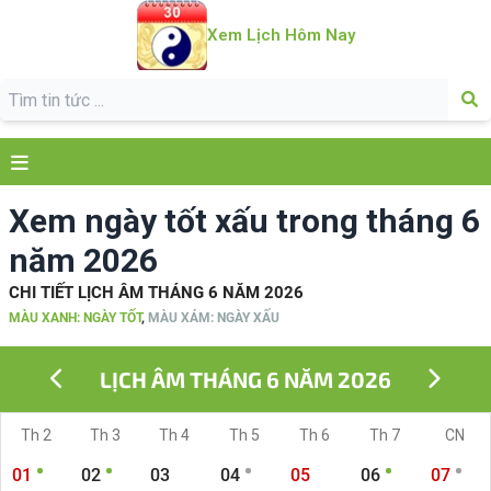
Xem Lịch Hôm Nay
Xem ngày tốt xấu trong tháng 6
năm 2026
CHI TIẾT LỊCH ÂM THÁNG 6 NĂM 2026
MÀU XANH: NGÀY TỐT
,
MÀU XÁM: NGÀY XẤU
LỊCH ÂM THÁNG 6 NĂM 2026
Th 2
Th 3
Th 4
Th 5
Th 6
Th 7
CN
01
02
03
04
05
06
07