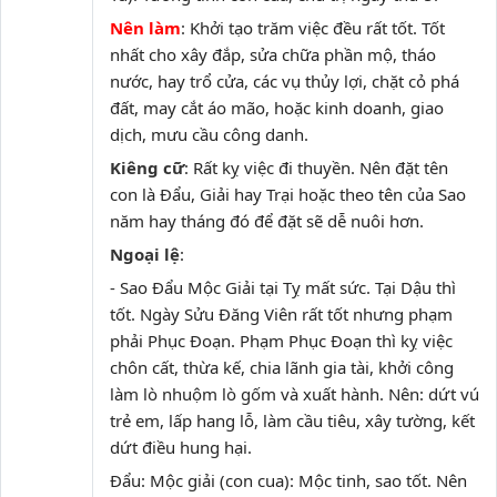
Nên làm
: Khởi tạo trăm việc đều rất tốt. Tốt
nhất cho xây đắp, sửa chữa phần mộ, tháo
nước, hay trổ cửa, các vụ thủy lợi, chặt cỏ phá
đất, may cắt áo mão, hoặc kinh doanh, giao
dịch, mưu cầu công danh.
Kiêng cữ
: Rất kỵ việc đi thuyền. Nên đặt tên
con là Đẩu, Giải hay Trại hoặc theo tên của Sao
năm hay tháng đó để đặt sẽ dễ nuôi hơn.
Ngoại lệ
:
- Sao Đẩu Mộc Giải tại Tỵ mất sức. Tại Dậu thì
tốt. Ngày Sửu Đăng Viên rất tốt nhưng phạm
phải Phục Đoạn. Phạm Phục Đoạn thì kỵ việc
chôn cất, thừa kế, chia lãnh gia tài, khởi công
làm lò nhuộm lò gốm và xuất hành. Nên: dứt vú
trẻ em, lấp hang lỗ, làm cầu tiêu, xây tường, kết
dứt điều hung hại.
Đẩu: Mộc giải (con cua): Mộc tinh, sao tốt. Nên