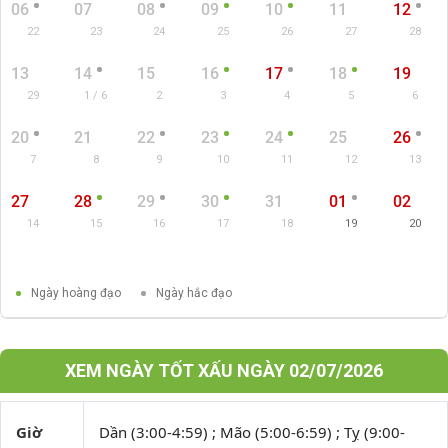
06
07
08
09
10
11
12
22
23
24
25
26
27
28
13
14
15
16
17
18
19
29
1 / 6
2
3
4
5
6
20
21
22
23
24
25
26
7
8
9
10
11
12
13
27
28
29
30
31
01
02
14
15
16
17
18
19
20
Ngày hoàng đạo
Ngày hắc đạo
XEM NGÀY TỐT XẤU NGÀY 02/07/2026
Giờ
Dần (3:00-4:59) ; Mão (5:00-6:59) ; Tỵ (9:00-