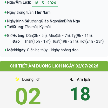
✦
Ngày
Âm Lịch
:
18 - 5 - 2026
✦
Ngày trong tuần:
Thứ Năm
✦
Ngày
Đinh Sửu
tháng
Giáp Ngọ
năm
Bính Ngọ
✦
Tuổi
Xung
: Tân mùi, Kỷ mùi
✦
Giờ
Hoàng
: Dần(3h - 5h), Mão(5h - 7h), Tỵ(9h - 11h),
Đạo
Thân(15h - 17h), Tuất(19h - 21h), Hợi(21h - 23h)
✦
Mệnh
Ngày
: Giản hạ thủy - Ngày hoàng đạo
CHI TIẾT ÂM DƯƠNG LỊCH NGÀY 02/07/2026
Dương lịch
Âm lịch
02
18