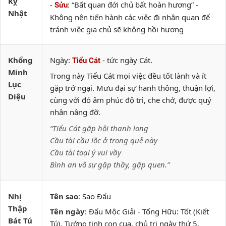
Kỵ
-
: “Bất quan đới chủ bất hoàn hương” -
Sửu
Nhật
Không nên tiến hành các việc đi nhận quan để
tránh việc gia chủ sẽ không hồi hương
Khổng
Ngày:
- tức ngày Cát.
Tiểu Cát
Minh
Trong này Tiểu Cát mọi việc đều tốt lành và ít
Lục
gặp trở ngại. Mưu đại sự hanh thông, thuận lợi,
Diệu
cùng với đó âm phúc độ trì, che chở, được quý
nhân nâng đỡ.
“Tiểu Cát gặp hội thanh long
Cầu tài cầu lộc ở trong quẻ này
Cầu tài toại ý vui vầy
Bình an vô sự gặp thầy, gặp quen.”
Nhị
Tên sao
: Sao Đẩu
Thập
Tên ngày
: Đẩu Mộc Giải - Tống Hữu: Tốt (Kiết
Bát Tú
Tú). Tướng tinh con cua, chủ trị ngày thứ 5.