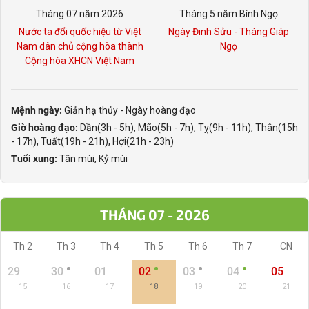
Tháng 07 năm 2026
Tháng 5 năm Bính Ngọ
Nước ta đổi quốc hiệu từ Việt
Ngày Đinh Sửu - Tháng Giáp
Nam dân chủ cộng hòa thành
Ngọ
Cộng hòa XHCN Việt Nam
Mệnh ngày:
Giản hạ thủy - Ngày hoàng đạo
Giờ hoàng đạo:
Dần(3h - 5h), Mão(5h - 7h), Tỵ(9h - 11h), Thân(15h
- 17h), Tuất(19h - 21h), Hợi(21h - 23h)
Tuổi xung:
Tân mùi, Kỷ mùi
THÁNG 07 - 2026
Th 2
Th 3
Th 4
Th 5
Th 6
Th 7
CN
29
30
01
02
03
04
05
15
16
17
18
19
20
21