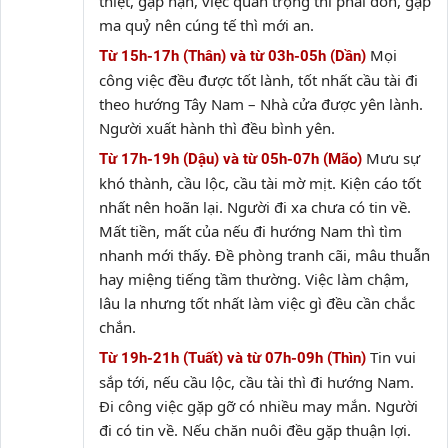
thiệt, gặp nạn, việc quan trọng thì phải đòn, gặp
ma quỷ nên cúng tế thì mới an.
Mọi
Từ 15h-17h (Thân) và từ 03h-05h (Dần)
công việc đều được tốt lành, tốt nhất cầu tài đi
theo hướng Tây Nam – Nhà cửa được yên lành.
Người xuất hành thì đều bình yên.
Mưu sự
Từ 17h-19h (Dậu) và từ 05h-07h (Mão)
khó thành, cầu lộc, cầu tài mờ mịt. Kiện cáo tốt
nhất nên hoãn lại. Người đi xa chưa có tin về.
Mất tiền, mất của nếu đi hướng Nam thì tìm
nhanh mới thấy. Đề phòng tranh cãi, mâu thuẫn
hay miệng tiếng tầm thường. Việc làm chậm,
lâu la nhưng tốt nhất làm việc gì đều cần chắc
chắn.
Tin vui
Từ 19h-21h (Tuất) và từ 07h-09h (Thìn)
sắp tới, nếu cầu lộc, cầu tài thì đi hướng Nam.
Đi công việc gặp gỡ có nhiều may mắn. Người
đi có tin về. Nếu chăn nuôi đều gặp thuận lợi.