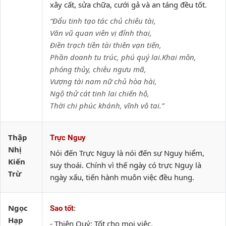
xây cất, sửa chữa, cưới gả và an táng đều tốt.
“Đẩu tinh tạo tác chủ chiêu tài,
Văn vũ quan viên vị đỉnh thai,
Điền trạch tiền tài thiên vạn tiến,
Phần doanh tu trúc, phú quý lai.Khai môn,
phóng thủy, chiêu ngưu mã,
Vượng tài nam nữ chủ hòa hài,
Ngộ thử cát tinh lai chiến hộ,
Thời chi phúc khánh, vĩnh vô tai.”
Thập
Trực Nguy
Nhị
Nói đến Trực Nguy là nói đến sự Nguy hiểm,
Kiến
suy thoái. Chính vì thế ngày có trực Nguy là
Trừ
ngày xấu, tiến hành muôn việc đều hung.
Ngọc
:
Sao tốt
Hạp
- Thiên Quý: Tốt cho mọi việc.