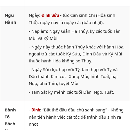
Ngũ
Ngày:
- tức Can sinh Chi (Hỏa sinh
Đinh Sửu
Hành
Thổ), ngày này là ngày cát (bảo nhật).
- Nạp âm: Ngày Giản Hạ Thủy, kỵ các tuổi: Tân
Mùi và Kỷ Mùi.
- Ngày này thuộc hành Thủy khắc với hành Hỏa,
ngoại trừ các tuổi: Kỷ Sửu, Đinh Dậu và Kỷ Mùi
thuộc hành Hỏa không sợ Thủy.
- Ngày Sửu lục hợp với Tý, tam hợp với Tỵ và
Dậu thành Kim cục. Xung Mùi, hình Tuất, hại
Ngọ, phá Thìn, tuyệt Mùi.
- Tam Sát kỵ mệnh các tuổi Dần, Ngọ, Tuất.
Bành
-
: “Bất thế đầu đầu chủ sanh sang” - Không
Đinh
Tổ
nên tiến hành việc cắt tóc để tránh đầu sinh ra
Bách
nhọt