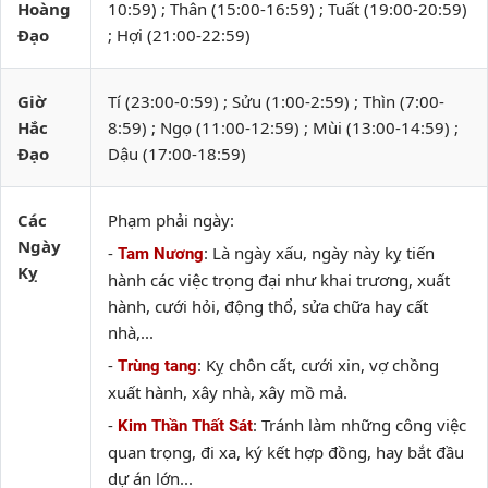
Hoàng
10:59) ; Thân (15:00-16:59) ; Tuất (19:00-20:59)
Đạo
; Hợi (21:00-22:59)
Giờ
Tí (23:00-0:59) ; Sửu (1:00-2:59) ; Thìn (7:00-
Hắc
8:59) ; Ngọ (11:00-12:59) ; Mùi (13:00-14:59) ;
Đạo
Dậu (17:00-18:59)
Các
Phạm phải ngày:
Ngày
-
: Là ngày xấu, ngày này kỵ tiến
Tam Nương
Kỵ
hành các việc trọng đại như khai trương, xuất
hành, cưới hỏi, động thổ, sửa chữa hay cất
nhà,...
-
: Kỵ chôn cất, cưới xin, vợ chồng
Trùng tang
xuất hành, xây nhà, xây mồ mả.
-
: Tránh làm những công việc
Kim Thần Thất Sát
quan trọng, đi xa, ký kết hợp đồng, hay bắt đầu
dự án lớn...