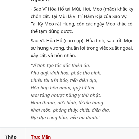
- Sao Vĩ Hỏa Hổ tại Mùi, Hợi, Mẹo (mão) khắc kỵ
chôn cất. Tại Mùi là vị trí Hãm Địa của Sao Vỹ.
Tại Kỷ Mẹo rất Hung, còn các ngày Mẹo khác có
thể tạm dùng được.
Sao Vĩ: Hỏa Hổ (con cọp): Hỏa tinh, sao tốt. Mọi
sự hưng vượng, thuận lợi trong việc xuất ngoại,
xây cất, và hôn nhân.
“Vĩ tinh tạo tác đắc thiên ân,
Phú quý, vinh hoa, phúc thọ ninh,
Chiêu tài tiến bảo, tiến điền địa,
Hòa hợp hôn nhân, quý tử tôn.
Mai táng nhược năng y thử nhật,
Nam thanh, nữ chính, tử tôn hưng.
Khai môn, phóng thủy, chiêu điền địa,
Đại đại công hầu, viễn bá danh.”
Thập
Trực Mãn