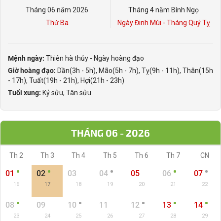
Tháng 06 năm 2026
Tháng 4 năm Bính Ngọ
Thứ Ba
Ngày Đinh Mùi - Tháng Quý Tỵ
Mệnh ngày:
Thiên hà thủy - Ngày hoàng đạo
Giờ hoàng đạo:
Dần(3h - 5h), Mão(5h - 7h), Tỵ(9h - 11h), Thân(15h
- 17h), Tuất(19h - 21h), Hợi(21h - 23h)
Tuổi xung:
Kỷ sửu, Tân sửu
THÁNG 06 - 2026
Th 2
Th 3
Th 4
Th 5
Th 6
Th 7
CN
01
02
03
04
05
06
07
16
17
18
19
20
21
22
08
09
10
11
12
13
14
23
24
25
26
27
28
29