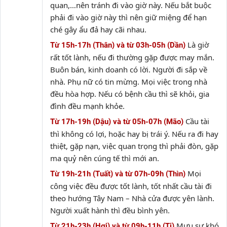
quan,…nên tránh đi vào giờ này. Nếu bắt buộc
phải đi vào giờ này thì nên giữ miệng để hạn
ché gây ẩu đả hay cãi nhau.
Là giờ
Từ 15h-17h (Thân) và từ 03h-05h (Dần)
rất tốt lành, nếu đi thường gặp được may mắn.
Buôn bán, kinh doanh có lời. Người đi sắp về
nhà. Phụ nữ có tin mừng. Mọi việc trong nhà
đều hòa hợp. Nếu có bệnh cầu thì sẽ khỏi, gia
đình đều mạnh khỏe.
Cầu tài
Từ 17h-19h (Dậu) và từ 05h-07h (Mão)
thì không có lợi, hoặc hay bị trái ý. Nếu ra đi hay
thiệt, gặp nạn, việc quan trọng thì phải đòn, gặp
ma quỷ nên cúng tế thì mới an.
Mọi
Từ 19h-21h (Tuất) và từ 07h-09h (Thìn)
công việc đều được tốt lành, tốt nhất cầu tài đi
theo hướng Tây Nam – Nhà cửa được yên lành.
Người xuất hành thì đều bình yên.
Mưu sự khó
Từ 21h-23h (Hợi) và từ 09h-11h (Tị)