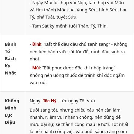
- Ngày Mùi lục hợp với Ngọ, tam hợp với Mão
và Hợi thành Mộc cục. Xung Sửu, hình Sửu, hại
Tý, phá Tuất, tuyệt Sửu.
- Tam Sát kỵ mệnh tuổi Thân, Tý, Thìn.
Bành
-
: “Bất thế đầu đầu chủ sanh sang” - Không
Đinh
Tổ
nên tiến hành việc cắt tóc để tránh đầu sinh ra
Bách
nhọt
Kỵ
-
: “Bất phục dược độc khí nhập tràng” -
Mùi
Nhật
Không nên uống thuốc để tránh khí độc ngấm
vào ruột
Khổng
Ngày:
- tức ngày Tốt vừa.
Tốc Hỷ
Minh
Buổi sáng tốt, nhưng chiều xấu nên cần làm
Lục
nhanh. Niềm vui nhanh chóng, nên dùng để
Diệu
mưu đại sự, sẽ thành công mau lẹ hơn. Tốt nhất
là tiến hành công việc vào buổi sáng, càng sớm