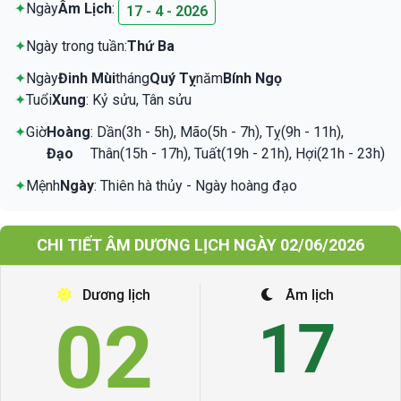
✦
Ngày
Âm Lịch
:
17 - 4 - 2026
✦
Ngày trong tuần:
Thứ Ba
✦
Ngày
Đinh Mùi
tháng
Quý Tỵ
năm
Bính Ngọ
✦
Tuổi
Xung
: Kỷ sửu, Tân sửu
✦
Giờ
Hoàng
: Dần(3h - 5h), Mão(5h - 7h), Tỵ(9h - 11h),
Đạo
Thân(15h - 17h), Tuất(19h - 21h), Hợi(21h - 23h)
✦
Mệnh
Ngày
: Thiên hà thủy - Ngày hoàng đạo
CHI TIẾT ÂM DƯƠNG LỊCH NGÀY 02/06/2026
Dương lịch
Âm lịch
02
17