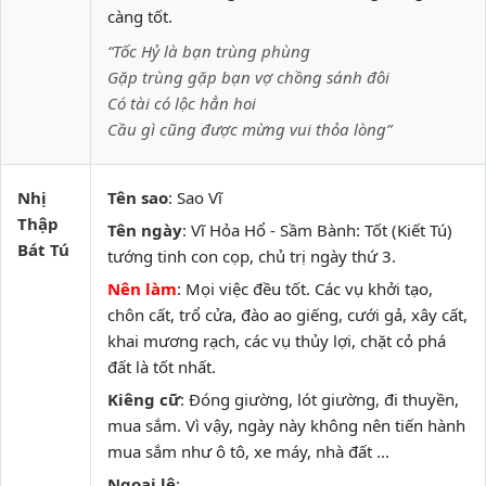
càng tốt.
“Tốc Hỷ là bạn trùng phùng
Gặp trùng gặp bạn vợ chồng sánh đôi
Có tài có lộc hẳn hoi
Cầu gì cũng được mừng vui thỏa lòng”
Nhị
Tên sao
: Sao Vĩ
Thập
Tên ngày
: Vĩ Hỏa Hổ - Sầm Bành: Tốt (Kiết Tú)
Bát Tú
tướng tinh con cọp, chủ trị ngày thứ 3.
Nên làm
: Mọi việc đều tốt. Các vụ khởi tạo,
chôn cất, trổ cửa, đào ao giếng, cưới gả, xây cất,
khai mương rạch, các vụ thủy lợi, chặt cỏ phá
đất là tốt nhất.
Kiêng cữ
: Đóng giường, lót giường, đi thuyền,
mua sắm. Vì vậy, ngày này không nên tiến hành
mua sắm như ô tô, xe máy, nhà đất ...
Ngoại lệ
: