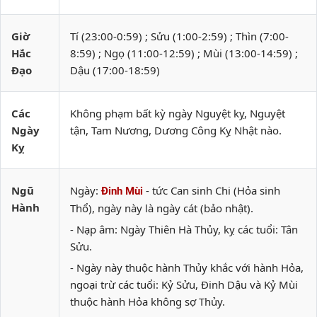
Giờ
Tí (23:00-0:59) ; Sửu (1:00-2:59) ; Thìn (7:00-
Hắc
8:59) ; Ngọ (11:00-12:59) ; Mùi (13:00-14:59) ;
Đạo
Dậu (17:00-18:59)
Các
Không phạm bất kỳ ngày Nguyệt kỵ, Nguyệt
Ngày
tận, Tam Nương, Dương Công Kỵ Nhật nào.
Kỵ
Ngũ
Ngày:
- tức Can sinh Chi (Hỏa sinh
Đinh Mùi
Hành
Thổ), ngày này là ngày cát (bảo nhật).
- Nạp âm: Ngày Thiên Hà Thủy, kỵ các tuổi: Tân
Sửu.
- Ngày này thuộc hành Thủy khắc với hành Hỏa,
ngoại trừ các tuổi: Kỷ Sửu, Đinh Dậu và Kỷ Mùi
thuộc hành Hỏa không sợ Thủy.