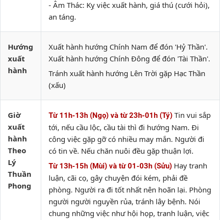
- Âm Thác: Kỵ việc xuất hành, giá thú (cưới hỏi),
an táng.
Hướng
Xuất hành hướng Chính Nam để đón 'Hỷ Thần'.
xuất
Xuất hành hướng Chính Đông để đón 'Tài Thần'.
hành
Tránh xuất hành hướng Lên Trời gặp Hạc Thần
(xấu)
Giờ
Tin vui sắp
Từ 11h-13h (Ngọ) và từ 23h-01h (Tý)
xuất
tới, nếu cầu lộc, cầu tài thì đi hướng Nam. Đi
hành
công việc gặp gỡ có nhiều may mắn. Người đi
Theo
có tin về. Nếu chăn nuôi đều gặp thuận lợi.
Lý
Hay tranh
Từ 13h-15h (Mùi) và từ 01-03h (Sửu)
Thuần
luận, cãi cọ, gây chuyện đói kém, phải đề
Phong
phòng. Người ra đi tốt nhất nên hoãn lại. Phòng
người người nguyền rủa, tránh lây bệnh. Nói
chung những việc như hội họp, tranh luận, việc