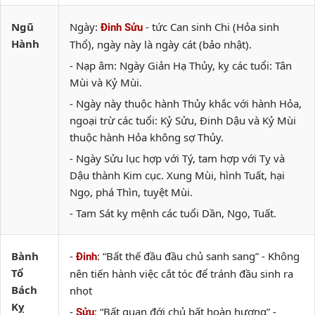
Ngũ
Ngày:
- tức Can sinh Chi (Hỏa sinh
Đinh Sửu
Hành
Thổ), ngày này là ngày cát (bảo nhật).
- Nạp âm: Ngày Giản Hạ Thủy, kỵ các tuổi: Tân
Mùi và Kỷ Mùi.
- Ngày này thuộc hành Thủy khắc với hành Hỏa,
ngoại trừ các tuổi: Kỷ Sửu, Đinh Dậu và Kỷ Mùi
thuộc hành Hỏa không sợ Thủy.
- Ngày Sửu lục hợp với Tý, tam hợp với Tỵ và
Dậu thành Kim cục. Xung Mùi, hình Tuất, hại
Ngọ, phá Thìn, tuyệt Mùi.
- Tam Sát kỵ mệnh các tuổi Dần, Ngọ, Tuất.
Bành
-
: “Bất thế đầu đầu chủ sanh sang” - Không
Đinh
Tổ
nên tiến hành việc cắt tóc để tránh đầu sinh ra
Bách
nhọt
Kỵ
-
: “Bất quan đới chủ bất hoàn hương” -
Sửu