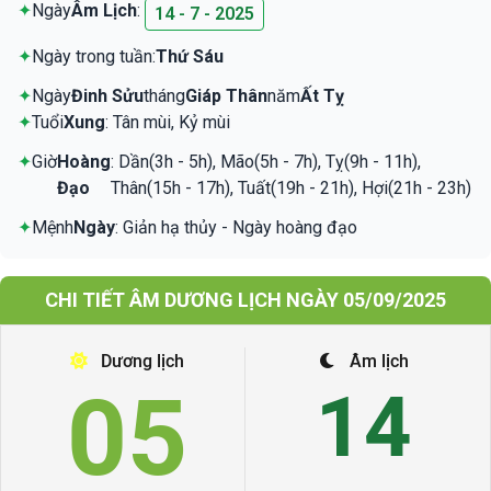
✦
Ngày
Âm Lịch
:
14 - 7 - 2025
✦
Ngày trong tuần:
Thứ Sáu
✦
Ngày
Đinh Sửu
tháng
Giáp Thân
năm
Ất Tỵ
✦
Tuổi
Xung
: Tân mùi, Kỷ mùi
✦
Giờ
Hoàng
: Dần(3h - 5h), Mão(5h - 7h), Tỵ(9h - 11h),
Đạo
Thân(15h - 17h), Tuất(19h - 21h), Hợi(21h - 23h)
✦
Mệnh
Ngày
: Giản hạ thủy - Ngày hoàng đạo
CHI TIẾT ÂM DƯƠNG LỊCH NGÀY 05/09/2025
Dương lịch
Âm lịch
05
14