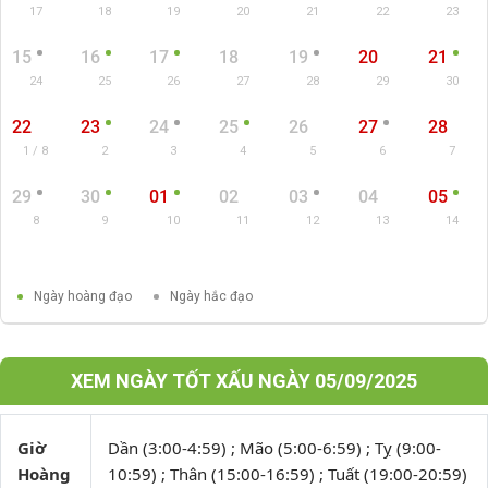
17
18
19
20
21
22
23
15
16
17
18
19
20
21
24
25
26
27
28
29
30
22
23
24
25
26
27
28
1 / 8
2
3
4
5
6
7
29
30
01
02
03
04
05
8
9
10
11
12
13
14
Ngày hoàng đạo
Ngày hắc đạo
XEM NGÀY TỐT XẤU NGÀY 05/09/2025
Giờ
Dần (3:00-4:59) ; Mão (5:00-6:59) ; Tỵ (9:00-
Hoàng
10:59) ; Thân (15:00-16:59) ; Tuất (19:00-20:59)