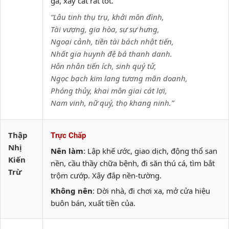
gả, xây cất rất tốt.
“Lâu tinh thụ trụ, khởi môn đình,
Tài vượng, gia hòa, sự sự hưng,
Ngoại cảnh, tiền tài bách nhật tiến,
Nhất gia huynh đệ bá thanh danh.
Hôn nhân tiến ích, sinh quý tử,
Ngọc bạch kim lang tương mãn doanh,
Phóng thủy, khai môn giai cát lợi,
Nam vinh, nữ quý, thọ khang ninh.”
Thập
Trực Chấp
Nhị
Nên làm
: Lập khế ước, giao dịch, động thổ san
Kiến
nền, cầu thầy chữa bệnh, đi săn thú cá, tìm bắt
Trừ
trộm cướp. Xây đắp nền-tường.
Không nên
: Dời nhà, đi chơi xa, mở cửa hiệu
buôn bán, xuất tiền của.