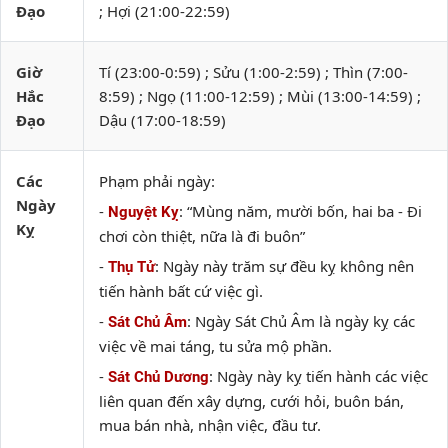
Đạo
; Hợi (21:00-22:59)
Giờ
Tí (23:00-0:59) ; Sửu (1:00-2:59) ; Thìn (7:00-
Hắc
8:59) ; Ngọ (11:00-12:59) ; Mùi (13:00-14:59) ;
Đạo
Dậu (17:00-18:59)
Các
Phạm phải ngày:
Ngày
-
: “Mùng năm, mười bốn, hai ba - Đi
Nguyệt Kỵ
Kỵ
chơi còn thiệt, nữa là đi buôn”
-
: Ngày này trăm sự đều kỵ không nên
Thụ Tử
tiến hành bất cứ việc gì.
-
: Ngày Sát Chủ Âm là ngày kỵ các
Sát Chủ Âm
việc về mai táng, tu sửa mộ phần.
-
: Ngày này kỵ tiến hành các việc
Sát Chủ Dương
liên quan đến xây dựng, cưới hỏi, buôn bán,
mua bán nhà, nhận việc, đầu tư.