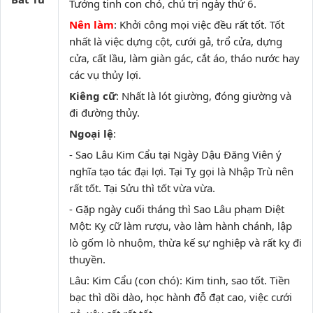
Tướng tinh con chó, chủ trị ngày thứ 6.
Nên làm
: Khởi công mọi việc đều rất tốt. Tốt
nhất là việc dựng cột, cưới gả, trổ cửa, dựng
cửa, cất lầu, làm giàn gác, cắt áo, tháo nước hay
các vụ thủy lợi.
Kiêng cữ
: Nhất là lót giường, đóng giường và
đi đường thủy.
Ngoại lệ
:
- Sao Lâu Kim Cẩu tại Ngày Dậu Đăng Viên ý
nghĩa tạo tác đại lợi. Tại Tỵ gọi là Nhập Trù nên
rất tốt. Tại Sửu thì tốt vừa vừa.
- Gặp ngày cuối tháng thì Sao Lâu phạm Diệt
Một: Kỵ cữ làm rượu, vào làm hành chánh, lập
lò gốm lò nhuộm, thừa kế sự nghiệp và rất kỵ đi
thuyền.
Lâu: Kim Cẩu (con chó): Kim tinh, sao tốt. Tiền
bạc thì dồi dào, học hành đỗ đạt cao, việc cưới