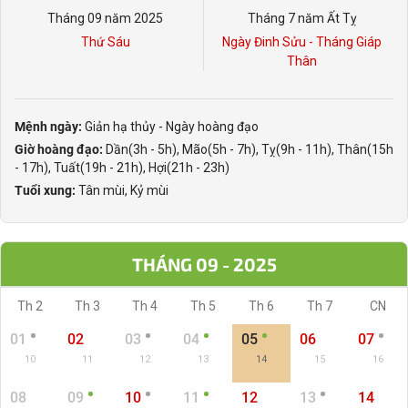
Tháng 09 năm 2025
Tháng 7 năm Ất Tỵ
Thứ Sáu
Ngày Đinh Sửu - Tháng Giáp
Thân
Mệnh ngày:
Giản hạ thủy - Ngày hoàng đạo
Giờ hoàng đạo:
Dần(3h - 5h), Mão(5h - 7h), Tỵ(9h - 11h), Thân(15h
- 17h), Tuất(19h - 21h), Hợi(21h - 23h)
Tuổi xung:
Tân mùi, Kỷ mùi
THÁNG 09 - 2025
Th 2
Th 3
Th 4
Th 5
Th 6
Th 7
CN
01
02
03
04
05
06
07
10
11
12
13
14
15
16
08
09
10
11
12
13
14