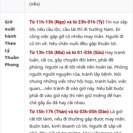
(xấu)
Giờ
Tin vui sắp
Từ 11h-13h (Ngọ) và từ 23h-01h (Tý)
xuất
tới, nếu cầu lộc, cầu tài thì đi hướng Nam. Đi
hành
công việc gặp gỡ có nhiều may mắn. Người đi
Theo
có tin về. Nếu chăn nuôi đều gặp thuận lợi.
Lý
Hay tranh
Từ 13h-15h (Mùi) và từ 01-03h (Sửu)
Thuần
luận, cãi cọ, gây chuyện đói kém, phải đề
Phong
phòng. Người ra đi tốt nhất nên hoãn lại. Phòng
người người nguyền rủa, tránh lây bệnh. Nói
chung những việc như hội họp, tranh luận, việc
quan,…nên tránh đi vào giờ này. Nếu bắt buộc
phải đi vào giờ này thì nên giữ miệng để hạn
ché gây ẩu đả hay cãi nhau.
Là giờ
Từ 15h-17h (Thân) và từ 03h-05h (Dần)
rất tốt lành, nếu đi thường gặp được may mắn.
Buôn bán, kinh doanh có lời. Người đi sắp về