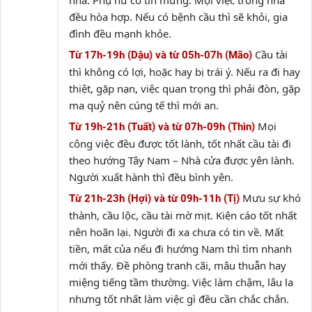
nhà. Phụ nữ có tin mừng. Mọi việc trong nhà
đều hòa hợp. Nếu có bệnh cầu thì sẽ khỏi, gia
đình đều mạnh khỏe.
Cầu tài
Từ 17h-19h (Dậu) và từ 05h-07h (Mão)
thì không có lợi, hoặc hay bị trái ý. Nếu ra đi hay
thiệt, gặp nạn, việc quan trọng thì phải đòn, gặp
ma quỷ nên cúng tế thì mới an.
Mọi
Từ 19h-21h (Tuất) và từ 07h-09h (Thìn)
công việc đều được tốt lành, tốt nhất cầu tài đi
theo hướng Tây Nam – Nhà cửa được yên lành.
Người xuất hành thì đều bình yên.
Mưu sự khó
Từ 21h-23h (Hợi) và từ 09h-11h (Tị)
thành, cầu lộc, cầu tài mờ mịt. Kiện cáo tốt nhất
nên hoãn lại. Người đi xa chưa có tin về. Mất
tiền, mất của nếu đi hướng Nam thì tìm nhanh
mới thấy. Đề phòng tranh cãi, mâu thuẫn hay
miệng tiếng tầm thường. Việc làm chậm, lâu la
nhưng tốt nhất làm việc gì đều cần chắc chắn.