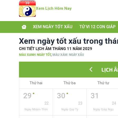
Xem Lịch Hôm Nay
XEM NGÀY TỐT XẤU
TỬ VI 12 CON GIÁP
Xem ngày tốt xấu trong th
CHI TIẾT LỊCH ÂM THÁNG 11 NĂM 2029
MÀU XANH: NGÀY TỐT
,
MÀU XÁM: NGÀY XẤU
LỊCH 
Thứ hai
Thứ ba
Thứ tư
29
30
31
22
23
24
Ngày Nhâm Thìn
Ngày Quý Tỵ
Ngày Giáp Ngọ