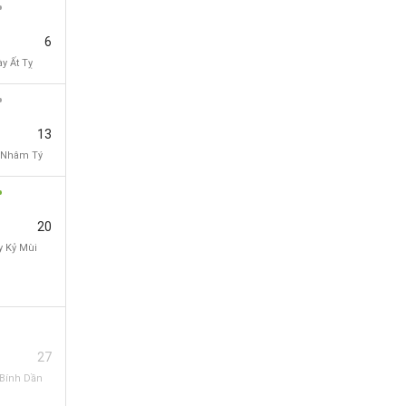
6
y Ất Tỵ
13
 Nhâm Tý
20
 Kỷ Mùi
27
Bính Dần