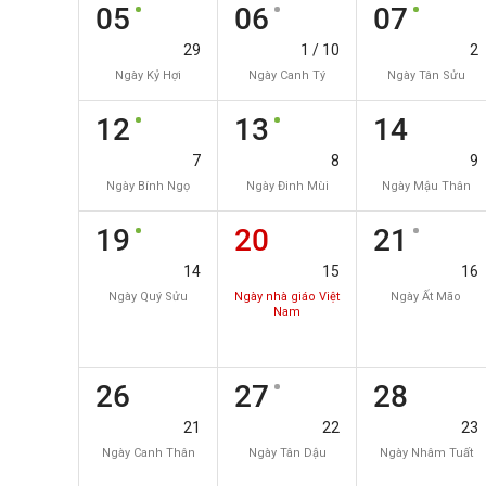
05
06
07
29
1 / 10
2
Ngày Kỷ Hợi
Ngày Canh Tý
Ngày Tân Sửu
12
13
14
7
8
9
Ngày Bính Ngọ
Ngày Đinh Mùi
Ngày Mậu Thân
19
20
21
14
15
16
Ngày Quý Sửu
Ngày nhà giáo Việt
Ngày Ất Mão
Nam
26
27
28
21
22
23
Ngày Canh Thân
Ngày Tân Dậu
Ngày Nhâm Tuất