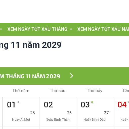
XEM NGÀY TỐT XẤU THÁNG
XEM NGÀY TỐT XẤU N
áng 11 năm 2029
ÂM THÁNG 11 NĂM 2029
Thứ năm
Thứ sáu
Thứ bảy
Ch
01
02
03
04
25
26
27
Ngày Ất Mùi
Ngày Bính Thân
Ngày Đinh Dậu
Ngày 