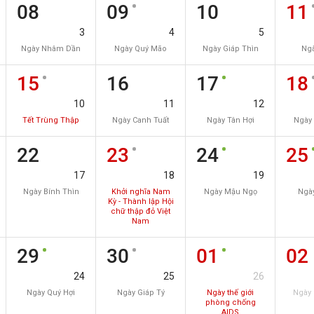
08
09
10
11
3
4
5
Ngày Nhâm Dần
Ngày Quý Mão
Ngày Giáp Thìn
Ngà
15
16
17
18
10
11
12
Tết Trùng Thập
Ngày Canh Tuất
Ngày Tân Hợi
Ngày
22
23
24
25
17
18
19
Ngày Bính Thìn
Khởi nghĩa Nam
Ngày Mậu Ngọ
Ngày
Kỳ - Thành lập Hội
chữ thập đỏ Việt
Nam
29
30
01
02
24
25
26
Ngày Quý Hợi
Ngày Giáp Tý
Ngày thế giới
Ngày 
phòng chống
AIDS