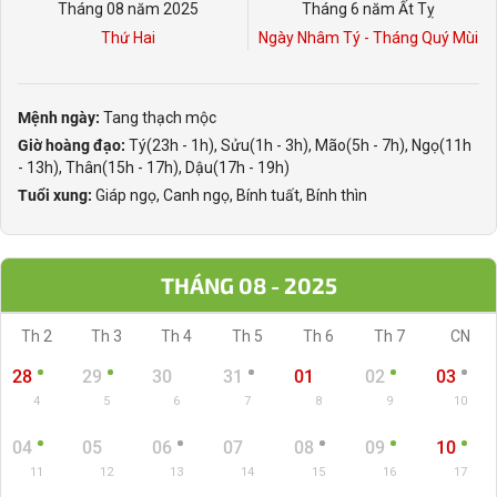
Tháng 08 năm 2025
Tháng 6 năm Ất Tỵ
Thứ Hai
Ngày Nhâm Tý - Tháng Quý Mùi
Mệnh ngày:
Tang thạch mộc
Giờ hoàng đạo:
Tý(23h - 1h), Sửu(1h - 3h), Mão(5h - 7h), Ngọ(11h
- 13h), Thân(15h - 17h), Dậu(17h - 19h)
Tuổi xung:
Giáp ngọ, Canh ngọ, Bính tuất, Bính thìn
THÁNG 08 - 2025
Th 2
Th 3
Th 4
Th 5
Th 6
Th 7
CN
28
29
30
31
01
02
03
4
5
6
7
8
9
10
04
05
06
07
08
09
10
11
12
13
14
15
16
17