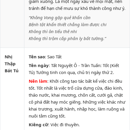
giảm xuống. Là một ngày xấu về mọi mặt, nên
tránh để hạn chế mưu sự khó thành công như ý.
“Không Vong gặp quẻ khẩn cần
Bệnh tật khẩn thiết chẳng làm được chi
Không thì ôn tiểu thê nhi
Không thì trộm cắp phân ly bất tường.”
Nhị
Tên sao
: Sao Tất
Thập
Tên ngày
: Tất Nguyệt Ô - Trần Tuấn: Tốt (Kiết
Bát Tú
Tú) Tướng tinh con quạ, chủ trị ngày thứ 2.
Nên làm
: Khởi công tạo tác bất kể việc chi đều
tốt. Tốt nhất là việc trổ cửa dựng cửa, đào kinh,
tháo nước, khai mương, chôn cất, cưới gả, chặt
cỏ phá đất hay móc giếng. Những việc khác như
khai trương, xuất hành, nhập học, làm ruộng và
nuôi tằm cũng tốt.
Kiêng cữ
: Việc đi thuyền.