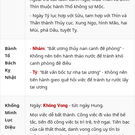
Thìn thuộc hành Thổ không sợ Mộc.
- Ngày Tý lục hợp với Sửu, tam hợp với Thìn và
Thân thành Thủy cục. Xung Ngọ, hình Mão, hại
Mùi, phá Dậu, tuyệt Tỵ.
Bành
-
: “Bất ương thủy nan canh đê phòng” -
Nhâm
Tổ
Không nên tiến hành tháo nước để tránh khó
Bách
canh phòng đê điều
Kỵ
-
: “Bất vấn bốc tự nhạ tai ương” - Không nên
Tý
Nhật
tiến hành gieo quẻ hỏi việc để tránh tự rước lấy
tai ương
Khổng
Ngày:
- tức ngày Hung.
Không Vong
Minh
Mọi việc dễ bất thành. Công việc đi vào thế bế
Lục
tắc, tiến độ công việc bị trì trệ, trở ngại. Tiền bạc
Diệu
của cải thất thoát, danh vọng cũng uy tín bị