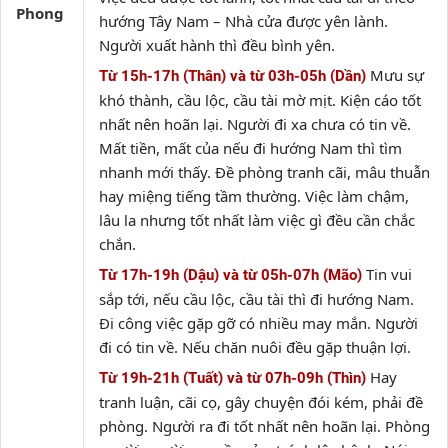
Phong
hướng Tây Nam – Nhà cửa được yên lành.
Người xuất hành thì đều bình yên.
Mưu sự
Từ 15h-17h (Thân) và từ 03h-05h (Dần)
khó thành, cầu lộc, cầu tài mờ mịt. Kiện cáo tốt
nhất nên hoãn lại. Người đi xa chưa có tin về.
Mất tiền, mất của nếu đi hướng Nam thì tìm
nhanh mới thấy. Đề phòng tranh cãi, mâu thuẫn
hay miệng tiếng tầm thường. Việc làm chậm,
lâu la nhưng tốt nhất làm việc gì đều cần chắc
chắn.
Tin vui
Từ 17h-19h (Dậu) và từ 05h-07h (Mão)
sắp tới, nếu cầu lộc, cầu tài thì đi hướng Nam.
Đi công việc gặp gỡ có nhiều may mắn. Người
đi có tin về. Nếu chăn nuôi đều gặp thuận lợi.
Hay
Từ 19h-21h (Tuất) và từ 07h-09h (Thìn)
tranh luận, cãi cọ, gây chuyện đói kém, phải đề
phòng. Người ra đi tốt nhất nên hoãn lại. Phòng