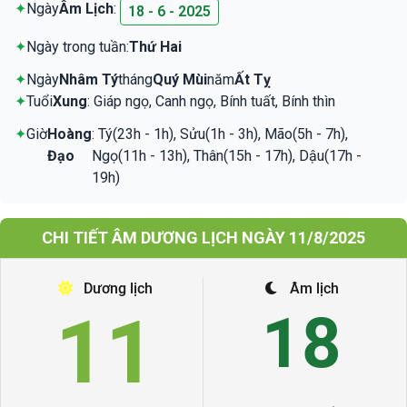
✦
Ngày
Âm Lịch
:
18 - 6 - 2025
✦
Ngày trong tuần:
Thứ Hai
✦
Ngày
Nhâm Tý
tháng
Quý Mùi
năm
Ất Tỵ
✦
Tuổi
Xung
: Giáp ngọ, Canh ngọ, Bính tuất, Bính thìn
✦
Giờ
Hoàng
: Tý(23h - 1h), Sửu(1h - 3h), Mão(5h - 7h),
Đạo
Ngọ(11h - 13h), Thân(15h - 17h), Dậu(17h -
19h)
CHI TIẾT ÂM DƯƠNG LỊCH NGÀY 11/8/2025
Dương lịch
Âm lịch
11
18