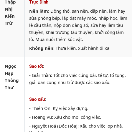
Thập
Trực Định
Nhị
Nên làm
: Động thổ, san nền, đắp nền, làm hay
Kiến
sửa phòng bếp, lắp đặt máy móc, nhập học, làm
Trừ
lễ cầu thân, nộp đơn dâng sớ, sửa hay làm tàu
thuyền, khai trương tàu thuyền, khởi công làm
lò. Mua nuôi thêm súc vật.
Không nên
: Thưa kiện, xuất hành đi xa
Ngọc
:
Sao tốt
Hạp
- Giải Thần: Tốt cho việc cúng bái, tế tự, tố tụng,
Thông
giải oan cũng như trừ được các sao xấu.
Thư
:
Sao xấu
- Thiên Ôn: Kỵ việc xây dựng.
- Hoang Vu: Xấu cho mọi công việc.
- Nguyệt Hoả (Độc Hỏa): Xấu cho việc lợp nhà,