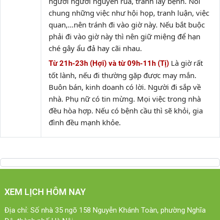
người người nguyền rủa, tránh lây bệnh. Nói
chung những việc như hội họp, tranh luận, việc
quan,…nên tránh đi vào giờ này. Nếu bắt buộc
phải đi vào giờ này thì nên giữ miệng để hạn
ché gây ẩu đả hay cãi nhau.
Là giờ rất
Từ 21h-23h (Hợi) và từ 09h-11h (Tị)
tốt lành, nếu đi thường gặp được may mắn.
Buôn bán, kinh doanh có lời. Người đi sắp về
nhà. Phụ nữ có tin mừng. Mọi việc trong nhà
đều hòa hợp. Nếu có bệnh cầu thì sẽ khỏi, gia
đình đều mạnh khỏe.
XEM LỊCH HÔM NAY
Địa chỉ: Số nhà 35 ngõ 158 Nguyễn Khánh Toàn, phường Nghĩa