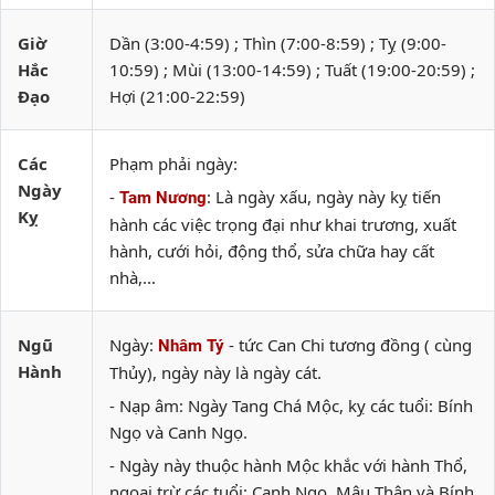
Giờ
Dần (3:00-4:59) ; Thìn (7:00-8:59) ; Tỵ (9:00-
Hắc
10:59) ; Mùi (13:00-14:59) ; Tuất (19:00-20:59) ;
Đạo
Hợi (21:00-22:59)
Các
Phạm phải ngày:
Ngày
-
: Là ngày xấu, ngày này kỵ tiến
Tam Nương
Kỵ
hành các việc trọng đại như khai trương, xuất
hành, cưới hỏi, động thổ, sửa chữa hay cất
nhà,...
Ngũ
Ngày:
- tức Can Chi tương đồng ( cùng
Nhâm Tý
Hành
Thủy), ngày này là ngày cát.
- Nạp âm: Ngày Tang Chá Mộc, kỵ các tuổi: Bính
Ngọ và Canh Ngọ.
- Ngày này thuộc hành Mộc khắc với hành Thổ,
ngoại trừ các tuổi: Canh Ngọ, Mậu Thân và Bính