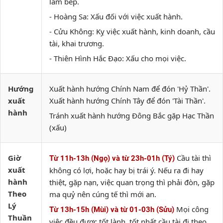
làm bếp.
- Hoàng Sa: Xấu đối với việc xuất hành.
- Cửu Không: Kỵ việc xuất hành, kinh doanh, cầu
tài, khai trương.
- Thiên Hình Hắc Đạo: Xấu cho mọi việc.
Hướng
Xuất hành hướng Chính Nam để đón 'Hỷ Thần'.
xuất
Xuất hành hướng Chính Tây để đón 'Tài Thần'.
hành
Tránh xuất hành hướng Đông Bắc gặp Hạc Thần
(xấu)
Giờ
Cầu tài thì
Từ 11h-13h (Ngọ) và từ 23h-01h (Tý)
xuất
không có lợi, hoặc hay bị trái ý. Nếu ra đi hay
hành
thiệt, gặp nạn, việc quan trọng thì phải đòn, gặp
Theo
ma quỷ nên cúng tế thì mới an.
Lý
Mọi công
Từ 13h-15h (Mùi) và từ 01-03h (Sửu)
Thuần
việc đều được tốt lành, tốt nhất cầu tài đi theo