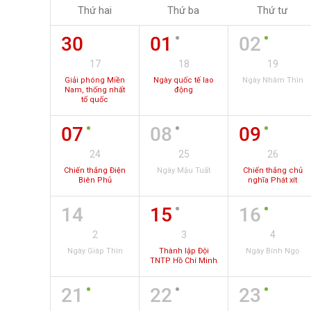
Thứ hai
Thứ ba
Thứ tư
30
01
02
17
18
19
Giải phóng Miền
Ngày quốc tế lao
Ngày Nhâm Thìn
Nam, thống nhất
động
tổ quốc
07
08
09
24
25
26
Chiến thắng Điện
Ngày Mậu Tuất
Chiến thắng chủ
Biên Phủ
nghĩa Phát xít
14
15
16
2
3
4
Ngày Giáp Thìn
Thành lập Đội
Ngày Bính Ngọ
TNTP Hồ Chí Minh
21
22
23