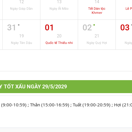
12
13
14
Ngày Giáp Dần
Ngày Ất Mão
Tết Dân tộc
Lễ 
Khmer
31
01
02
03
19
20
21
Ngày Tân Dậu
Quốc tế Thiếu nhi
Ngày Quý Hợi
Ngày
 TỐT XẤU NGÀY 29/5/2029
 (9:00-10:59) ; Thân (15:00-16:59) ; Tuất (19:00-20:59) ; Hợi (21: