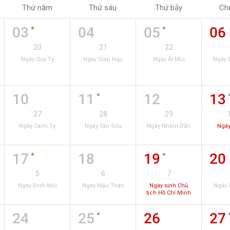
Thứ năm
Thứ sáu
Thứ bảy
Ch
03
04
05
06
20
21
22
Ngày Quý Tỵ
Ngày Giáp Ngọ
Ngày Ất Mùi
Ngày 
10
11
12
13
27
28
29
Ngày Canh Tý
Ngày Tân Sửu
Ngày Nhâm Dần
Ngày
17
18
19
20
5
6
7
Ngày Đinh Mùi
Ngày Mậu Thân
Ngày sinh Chủ
Ngày 
tịch Hồ Chí Minh
24
25
26
27