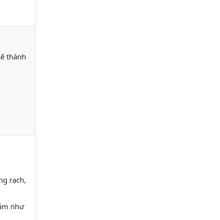
sẽ thành
ng rạch,
sắm như