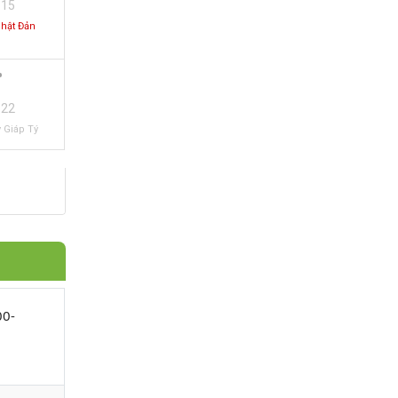
15
Phật Đản
22
 Giáp Tý
00-