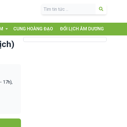
ĂM
CUNG HOÀNG ĐẠO
ĐỔI LỊCH ÂM DƯƠNG
ịch)
- 17h),