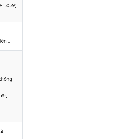
0-18:59)
ớn...
 không
uất,
át