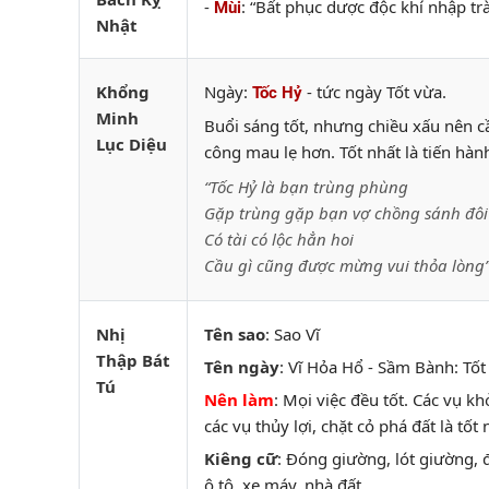
-
: “Bất phục dược độc khí nhập t
Mùi
Nhật
Khổng
Ngày:
- tức ngày Tốt vừa.
Tốc Hỷ
Minh
Buổi sáng tốt, nhưng chiều xấu nên 
Lục Diệu
công mau lẹ hơn. Tốt nhất là tiến hàn
“Tốc Hỷ là bạn trùng phùng
Gặp trùng gặp bạn vợ chồng sánh đôi
Có tài có lộc hẳn hoi
Cầu gì cũng được mừng vui thỏa lòng
Nhị
Tên sao
: Sao Vĩ
Thập Bát
Tên ngày
: Vĩ Hỏa Hổ - Sầm Bành: Tốt 
Tú
Nên làm
: Mọi việc đều tốt. Các vụ kh
các vụ thủy lợi, chặt cỏ phá đất là tốt 
Kiêng cữ
: Đóng giường, lót giường,
ô tô, xe máy, nhà đất ...