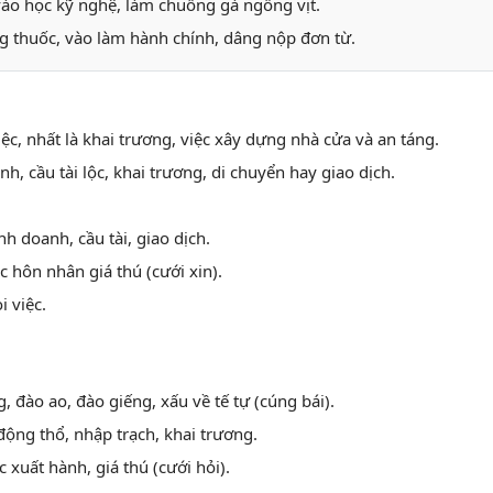
vào học kỹ nghệ, làm chuồng gà ngỗng vịt.
ng thuốc, vào làm hành chính, dâng nộp đơn từ.
iệc, nhất là khai trương, việc xây dựng nhà cửa và an táng.
nh, cầu tài lộc, khai trương, di chuyển hay giao dịch.
nh doanh, cầu tài, giao dịch.
ệc hôn nhân giá thú (cưới xin).
 việc.
, đào ao, đào giếng, xấu về tế tự (cúng bái).
 động thổ, nhập trạch, khai trương.
 xuất hành, giá thú (cưới hỏi).