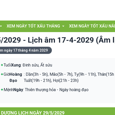
XEM NGÀY TỐT XẤU THÁNG
XEM NGÀY TỐT XẤU N
/2029 - Lịch âm 17-4-2029 (Âm l
âm ngày 17 tháng 4 năm 2029
✦
Tuổi
Xung
: Đinh sửu, Ất sửu
✦
Giờ
Hoàng
: Dần(3h - 5h), Mão(5h - 7h), Tỵ(9h - 11h), Thân(15h 
Đạo
Tuất(19h - 21h), Hợi(21h - 23h)
✦
Mệnh
Ngày
: Thiên thượng hỏa - Ngày hoàng đạo
M DƯƠNG LỊCH NGÀY 29/5/2029