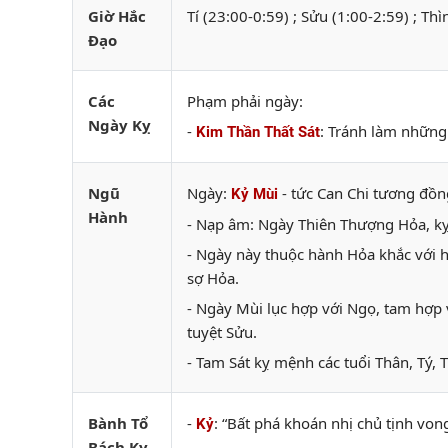
Giờ Hắc
Tí (23:00-0:59) ; Sửu (1:00-2:59) ; Th
Đạo
Các
Phạm phải ngày:
Ngày Kỵ
-
: Tránh làm những 
Kim Thần Thất Sát
Ngũ
Ngày:
- tức Can Chi tương đồng
Kỷ Mùi
Hành
- Nạp âm: Ngày Thiên Thượng Hỏa, kỵ 
- Ngày này thuộc hành Hỏa khắc với 
sợ Hỏa.
- Ngày Mùi lục hợp với Ngọ, tam hợp 
tuyệt Sửu.
- Tam Sát kỵ mệnh các tuổi Thân, Tý, T
Bành Tổ
-
: “Bất phá khoán nhị chủ tịnh vo
Kỷ
Bách Kỵ