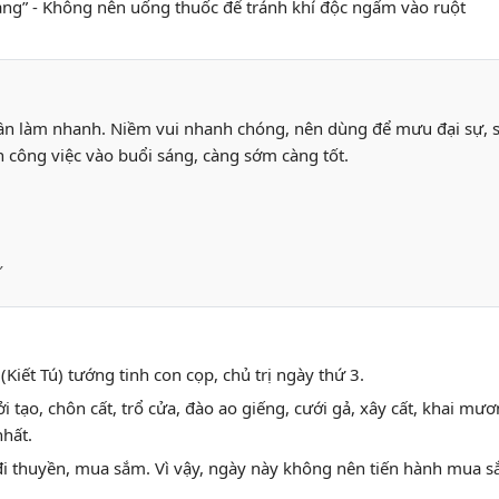
ràng” - Không nên uống thuốc để tránh khí độc ngấm vào ruột
cần làm nhanh. Niềm vui nhanh chóng, nên dùng để mưu đại sự, 
h công việc vào buổi sáng, càng sớm càng tốt.
”
(Kiết Tú) tướng tinh con cọp, chủ trị ngày thứ 3.
ởi tạo, chôn cất, trổ cửa, đào ao giếng, cưới gả, xây cất, khai mươ
nhất.
 đi thuyền, mua sắm. Vì vậy, ngày này không nên tiến hành mua 