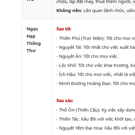
chữa, lắp đặt máy, thuê thêm người, 
Không nên
: Lên quan lãnh chức, uố
Ngọc
:
Sao tốt
Hạp
- Thiên Phú (Trực Mãn): Tốt cho mọi v
Thông
- Nguyệt Tài: Tốt nhất cho việc xuất hà
Thư
- Nguyệt Ân: Tốt cho mọi việc.
- Lộc Khố: Tốt cho việc khai trương, ki
- Ích Hậu: Tốt cho mọi việc, nhất là vi
- Minh Đường Hoàng Đạo: Tốt cho mọi
:
Sao xấu
- Thổ Ôn (Thiên Cẩu): Kỵ việc xây dựng
- Thiên Tặc: Xấu đối với việc khởi tạo,
- Nguyệt Yếm Đại Hoạ: Xấu đối với việc