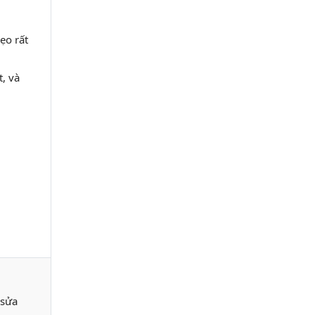
ẹo rất
t, và
 sửa