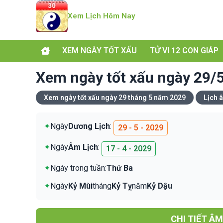
Xem Lịch Hôm Nay
XEM NGÀY TỐT XẤU
TỬ VI 12 CON GIÁP
Xem ngày tốt xấu ngày 29/5
Xem ngày tốt xấu ngày 29 tháng 5 năm 2029
Lịch 
✦
Ngày
Dương Lịch
:
29 - 5 - 2029
✦
Ngày
Âm Lịch
:
17 - 4 - 2029
✦
Ngày trong tuần:
Thứ Ba
✦
Ngày
Kỷ Mùi
tháng
Kỷ Tỵ
năm
Kỷ Dậu
CHI TIẾT Â