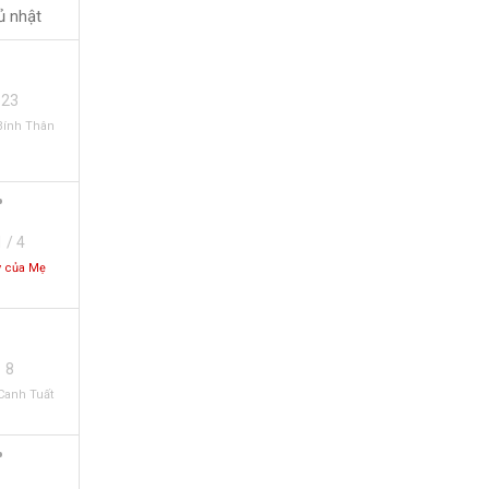
ủ nhật
23
Bính Thân
1 / 4
 của Mẹ
8
Canh Tuất