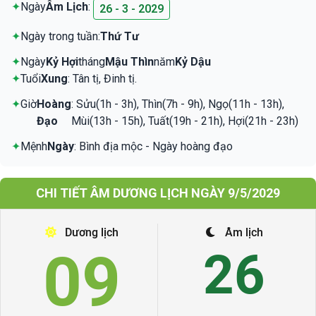
✦
Ngày
Âm Lịch
:
26 - 3 - 2029
✦
Ngày trong tuần:
Thứ Tư
✦
Ngày
Kỷ Hợi
tháng
Mậu Thìn
năm
Kỷ Dậu
✦
Tuổi
Xung
: Tân tị, Đinh tị.
✦
Giờ
Hoàng
: Sửu(1h - 3h), Thìn(7h - 9h), Ngọ(11h - 13h),
Đạo
Mùi(13h - 15h), Tuất(19h - 21h), Hợi(21h - 23h)
✦
Mệnh
Ngày
: Bình địa mộc - Ngày hoàng đạo
CHI TIẾT ÂM DƯƠNG LỊCH NGÀY 9/5/2029
Dương lịch
Âm lịch
09
26