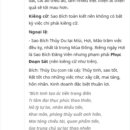
đất, cắt áo thêu áo, làm nhiều việc thiện ắt thiện
quả sẽ tới mau hơn.
Kiêng cữ
: Sao Bích toàn kiết nên không có bất
kỳ việc chi phải kiêng cữ.
Ngoại lệ
:
- Sao Bích Thủy Du tại Mùi, Hợi, Mão trăm việc
đều kỵ, nhất là trong Mùa Đông. Riêng ngày Hợi
là Sao Bích Đăng Viên nhưng phạm phải
Phục
Đoạn Sát
(nên kiêng cữ như trên).
Bích: Thủy Du (con rái cá): Thủy tinh, sao tốt.
Rất tốt cho những việc như: xây cất, mai táng,
hôn nhân. Kinh doanh đặc biệt thuận lợi.
“Bích tinh tạo ác tiến trang điền
Ti tâm đại thục phúc thao thiên,
Nô tỳ tự lai, nhân khẩu tiến,
Khai môn, phóng thủy xuất anh hiền,
Mai táng chiêu tài, quan phẩm tiến,
Gia trung chủ sự lạc thao nhiên