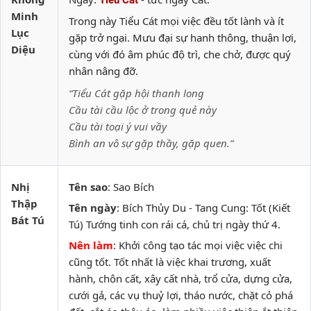
Tiểu Cát
Minh
Trong này Tiểu Cát mọi việc đều tốt lành và ít
Lục
gặp trở ngại. Mưu đại sự hanh thông, thuận lợi,
Diệu
cùng với đó âm phúc độ trì, che chở, được quý
nhân nâng đỡ.
“Tiểu Cát gặp hội thanh long
Cầu tài cầu lộc ở trong quẻ này
Cầu tài toại ý vui vầy
Bình an vô sự gặp thầy, gặp quen.”
Nhị
Tên sao
: Sao Bích
Thập
Tên ngày
: Bích Thủy Du - Tang Cung: Tốt (Kiết
Bát Tú
Tú) Tướng tinh con rái cá, chủ trị ngày thứ 4.
Nên làm
: Khởi công tạo tác mọi việc việc chi
cũng tốt. Tốt nhất là việc khai trương, xuất
hành, chôn cất, xây cất nhà, trổ cửa, dựng cửa,
cưới gả, các vụ thuỷ lợi, tháo nước, chặt cỏ phá