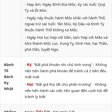
- Nạp âm: Ngày Bình Địa Mộc, kỵ các tuổi: Quý
Tỵ và Ất Mùi.
- Ngày này thuộc hành Mộc khắc với hành Thổ,
ngoại trừ các tuổi: Tân Mùi, Kỷ Dậu và Đinh Tỵ
thuộc hành Thổ không sợ Mộc.
- Ngày Hợi lục hợp với Dần, tam hợp với Mão và
Mùi thành Mộc cục. Xung Tỵ, hình Hợi, hại Thân,
phá Dần, tuyệt Ngọ.
Bành
-
: “Bất phá khoán nhị chủ tịnh vong” - Không
Kỷ
Tổ
nên tiến hành phá khoán để tránh cả 2 bên đều
Bách
mất mát
Kỵ
-
: “Bất giá thú tất chủ phân trương” - Không
Hợi
Nhật
nên tiến hành các việc liên quan đến cưới hỏi để
tránh ly biệt
Khổng
Ngày:
- tức ngày Cát.