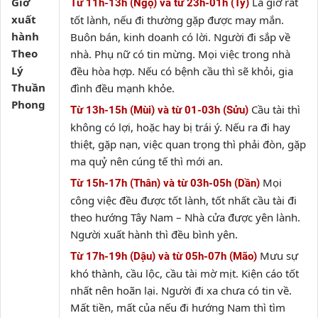
Giờ
Là giờ rất
Từ 11h-13h (Ngọ) và từ 23h-01h (Tý)
xuất
tốt lành, nếu đi thường gặp được may mắn.
hành
Buôn bán, kinh doanh có lời. Người đi sắp về
Theo
nhà. Phụ nữ có tin mừng. Mọi việc trong nhà
Lý
đều hòa hợp. Nếu có bệnh cầu thì sẽ khỏi, gia
Thuần
đình đều mạnh khỏe.
Phong
Cầu tài thì
Từ 13h-15h (Mùi) và từ 01-03h (Sửu)
không có lợi, hoặc hay bị trái ý. Nếu ra đi hay
thiệt, gặp nạn, việc quan trọng thì phải đòn, gặp
ma quỷ nên cúng tế thì mới an.
Mọi
Từ 15h-17h (Thân) và từ 03h-05h (Dần)
công việc đều được tốt lành, tốt nhất cầu tài đi
theo hướng Tây Nam – Nhà cửa được yên lành.
Người xuất hành thì đều bình yên.
Mưu sự
Từ 17h-19h (Dậu) và từ 05h-07h (Mão)
khó thành, cầu lộc, cầu tài mờ mịt. Kiện cáo tốt
nhất nên hoãn lại. Người đi xa chưa có tin về.
Mất tiền, mất của nếu đi hướng Nam thì tìm