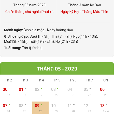
Tháng 05 năm 2029
Tháng 3 năm Kỷ Dậu
Chiến thắng chủ nghĩa Phát xít
Ngày Kỷ Hợi - Tháng Mậu Thìn
Mệnh ngày:
Bình địa mộc - Ngày hoàng đạo
Giờ hoàng đạo:
Sửu(1h - 3h), Thìn(7h - 9h), Ngọ(11h - 13h),
Mùi(13h - 15h), Tuất(19h - 21h), Hợi(21h - 23h)
Tuổi xung:
Tân tị, Đinh tị.
THÁNG 05 - 2029
Th 2
Th 3
Th 4
Th 5
Th 6
Th 7
CN
30
01
02
03
04
05
06
17
18
19
20
21
22
23
07
08
09
10
11
12
13
24
25
26
27
28
29
1 / 4