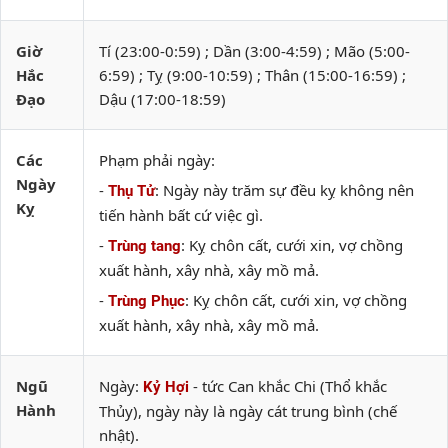
Giờ
Tí (23:00-0:59) ; Dần (3:00-4:59) ; Mão (5:00-
Hắc
6:59) ; Tỵ (9:00-10:59) ; Thân (15:00-16:59) ;
Đạo
Dậu (17:00-18:59)
Các
Phạm phải ngày:
Ngày
-
: Ngày này trăm sự đều kỵ không nên
Thụ Tử
Kỵ
tiến hành bất cứ việc gì.
-
: Kỵ chôn cất, cưới xin, vợ chồng
Trùng tang
xuất hành, xây nhà, xây mồ mả.
-
: Kỵ chôn cất, cưới xin, vợ chồng
Trùng Phục
xuất hành, xây nhà, xây mồ mả.
Ngũ
Ngày:
- tức Can khắc Chi (Thổ khắc
Kỷ Hợi
Hành
Thủy), ngày này là ngày cát trung bình (chế
nhật).